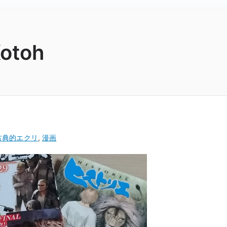
Kotoh
古典的エクリ
,
漫画