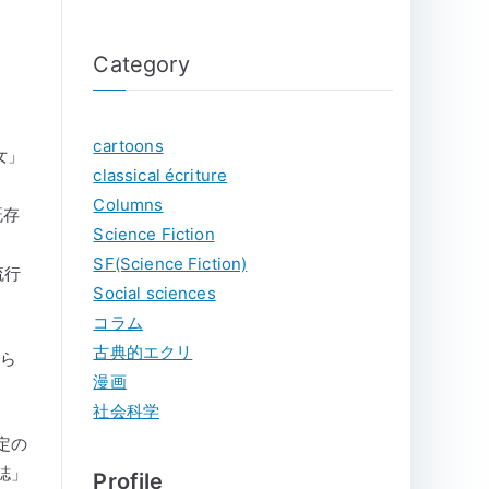
エル・コーエン
Category
cartoons
女」
classical écriture
Columns
既存
Science Fiction
SF(Science Fiction)
流行
Social sciences
コラム
古典的エクリ
から
漫画
社会科学
定の
誌」
Profile