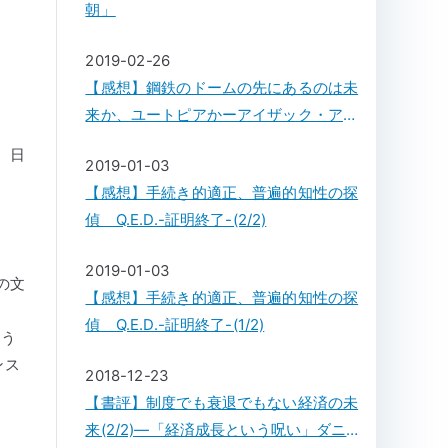
朝」
2019-02-26
【感想】鋼鉄のドームの先にあるのは未
来か、ユートピアかーアイザック・アシ
モフ「鋼鉄都市」
。日
2019-01-03
【感想】手続き的適正、普遍的知性の探
偵 Q.E.D.-証明終了-(2/2)
2019-01-03
の文
【感想】手続き的適正、普遍的知性の探
偵 Q.E.D.-証明終了-(1/2)
よう
ンス
2018-12-23
【書評】制度でも衰退でもない経済の未
来(2/2)―「経済成長という呪い」ダニ