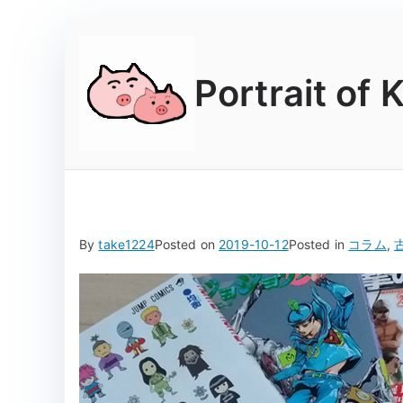
Skip
to
content
Portrait of 
By
take1224
Posted on
2019-10-12
Posted in
コラム
,