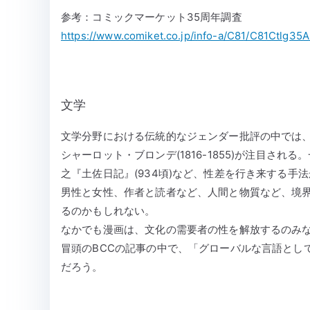
参考：コミックマーケット35周年調査
https://www.comiket.co.jp/info-a/C81/C81Ctlg35
文学
文学分野における伝統的なジェンダー批評の中では、例
シャーロット・ブロンデ(1816-1855)が注目さ
之『土佐日記』(934頃)など、性差を行き来する手
男性と女性、作者と読者など、人間と物質など、境
るのかもしれない。
なかでも漫画は、文化の需要者の性を解放するのみ
冒頭のBCCの記事の中で、「グローバルな言語とし
だろう。