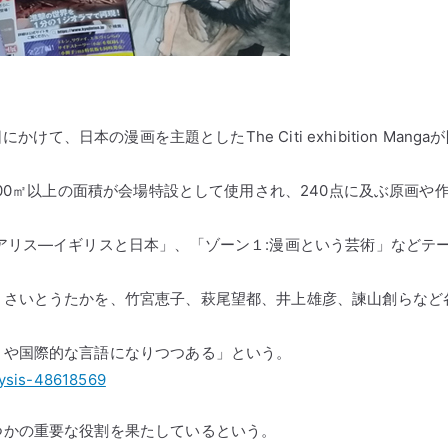
て、日本の漫画を主題としたThe Citi exhibition Manga
000㎡以上の面積が会場特設として使用され、240点に及ぶ原画や
アリス―イギリスと日本」、「ゾーン１:漫画という芸術」などテ
、さいとうたかを、竹宮恵子、萩尾望都、井上雄彦、諫山創らなど
まや国際的な言語になりつつある」という。
lysis-48618569
つかの重要な役割を果たしているという。