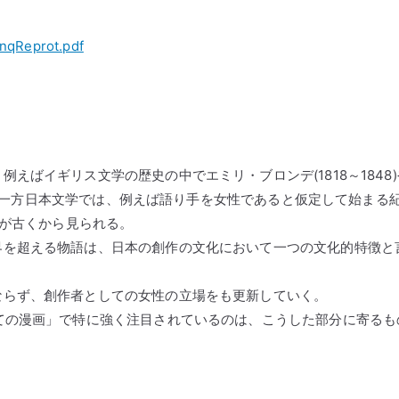
AnqReprot.pdf
えばイギリス文学の歴史の中でエミリ・ブロンデ(1818～1848)
れる。一方日本文学では、例えば語り手を女性であると仮定して始まる
法が古くから見られる。
界を超える物語は、日本の創作の文化において一つの文化的特徴と
ならず、創作者としての女性の立場をも更新していく。
ての漫画」で特に強く注目されているのは、こうした部分に寄るも