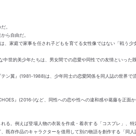
のだ。
観から自由だ。
跨ぐ)は、家庭で家事を任され子どもを育てる女性像ではない「戦う少
るような中世的美少年たちは、男女間での恋愛や同性での友情といった
翼』(1981-1988)は、少年同士の恋愛関係を同人誌の世界で
ECHOES』(2016-)など、同性への恋や性への違和感や葛藤を正面
られる。例えば登場人物の衣装を作成・着衣する「コスプレ」、特
グ、既存作品のキャラクターを借用して別の物語を創作する「同人