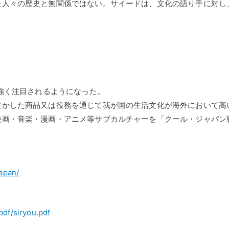
た人々の歴史と無関係ではない。サイードは、文化の語り手に対し
で強く注目されるようになった。
生かした商品又は役務を通じて我が国の生活文化が海外において高
映画・音楽・漫画・アニメ等サブカルチャーを「クール・ジャパン
japan/
pdf/siryou.pdf