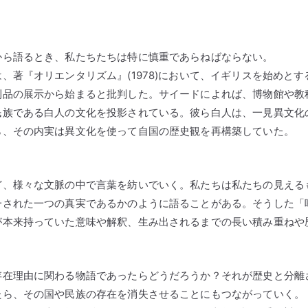
から語るとき、私たちたちは特に慎重であらねばならない。
著『オリエンタリズム』(1978)において、イギリスを始めとす
利品の展示から始まると批判した。サイードによれば、博物館や教
民族である白人の文化を投影されている。彼ら白人は、一見異文化
ら、その内実は異文化を使って自国の歴史観を再構築していた。
ど、様々な文脈の中で言葉を紡いでいく。私たちは私たちの見える
一された一つの真実であるかのように語ることがある。そうした「
が本来持っていた意味や解釈、生み出されるまでの長い積み重ねや
存在理由に関わる物語であったらどうだろうか？それが歴史と分離
たら、その国や民族の存在を消失させることにもつながっていく。