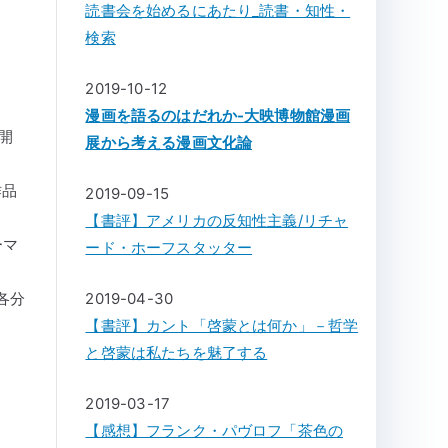
読書会を始めるにあたり_読書・知性・
検索
2019-10-12
漫画を語るのはだれか-大映博物館漫画
が開
展から考える漫画文化論
作品
2019-09-15
【書評】アメリカの反知性主義/リチャ
ーマ
ード・ホーフスタッター
各分
2019-04-30
【書評】カント「啓蒙とは何か」－哲学
と啓蒙は私たちを魅了する
2019-03-17
【感想】フランク・パヴロフ「茶色の