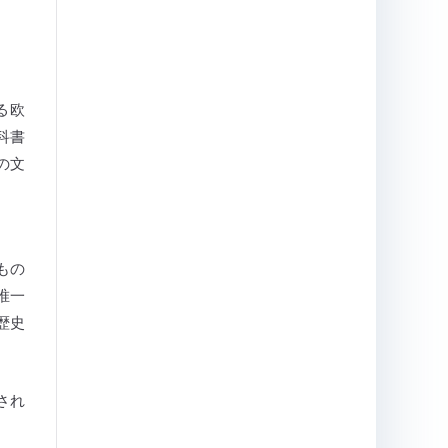
る欧
科書
の文
もの
唯一
歴史
され