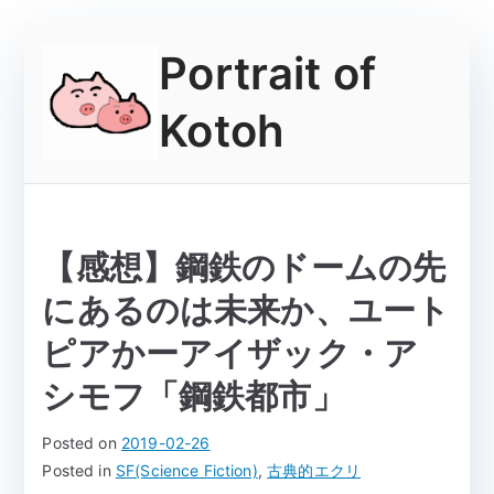
Skip
Portrait of
to
content
Kotoh
【感想】鋼鉄のドームの先
にあるのは未来か、ユート
ピアかーアイザック・ア
シモフ「鋼鉄都市」
Posted on
2019-02-26
Posted in
SF(Science Fiction)
,
古典的エクリ