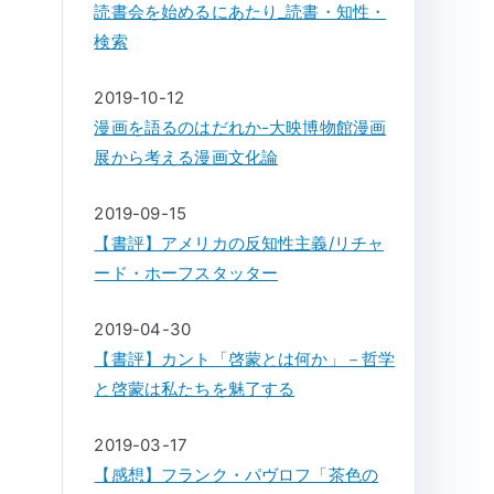
読書会を始めるにあたり_読書・知性・
検索
2019-10-12
漫画を語るのはだれか-大映博物館漫画
展から考える漫画文化論
2019-09-15
【書評】アメリカの反知性主義/リチャ
ード・ホーフスタッター
2019-04-30
【書評】カント「啓蒙とは何か」－哲学
と啓蒙は私たちを魅了する
2019-03-17
【感想】フランク・パヴロフ「茶色の