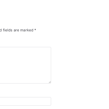
–
Taxes
in
Japan
d fields are marked
*
(3rd
edn)