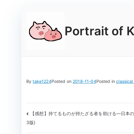
Skip
to
content
Portrait of 
By
take1224
Posted on
2018-11-04
Posted in
classical
Post
【感想】持てるものが持たざる者を助ける―日本の
3版)
navigation