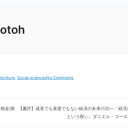
Kotoh
on
 écriture
,
Social sciences
No Comments
[Impressions]
The
haves
help
税金(第
【書評】成長でも衰退でもない経済の未来(1/2)―「経済
the
という呪い」ダニエル・コーエ
have-
nots