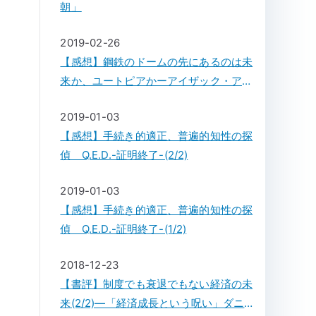
朝」
2019-02-26
【感想】鋼鉄のドームの先にあるのは未
来か、ユートピアかーアイザック・アシ
モフ「鋼鉄都市」
2019-01-03
【感想】手続き的適正、普遍的知性の探
偵 Q.E.D.-証明終了-(2/2)
2019-01-03
【感想】手続き的適正、普遍的知性の探
偵 Q.E.D.-証明終了-(1/2)
2018-12-23
【書評】制度でも衰退でもない経済の未
来(2/2)―「経済成長という呪い」ダニ