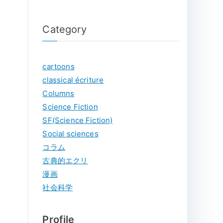
エル・コーエン
Category
cartoons
classical écriture
Columns
Science Fiction
SF(Science Fiction)
Social sciences
コラム
古典的エクリ
漫画
社会科学
Profile